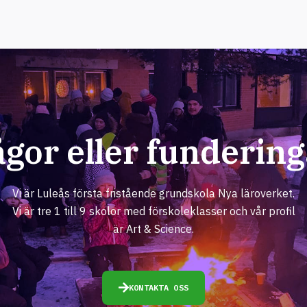
ågor eller fundering
Vi är Luleås första fristående grundskola Nya läroverket.
Vi är tre 1 till 9 skolor med förskoleklasser och vår profil
är Art & Science.
KONTAKTA OSS