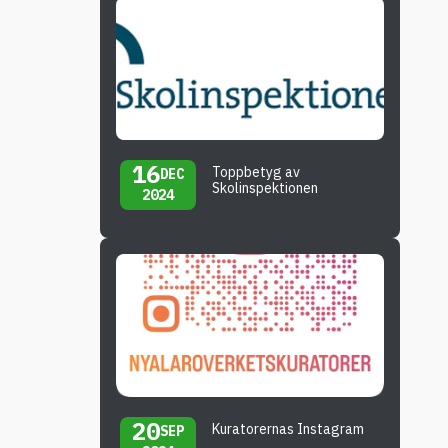
16
Toppbetyg av
DEC
Skolinspektionen
2024
20
Kuratorernas Instagram
SEP