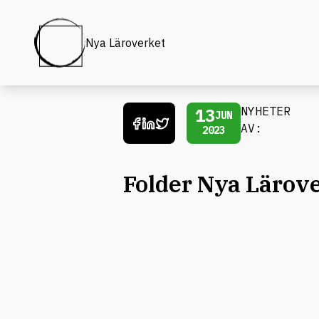
Nya Läroverket
13
NYHETER
JUN
AV:
2023
Folder Nya Lärov