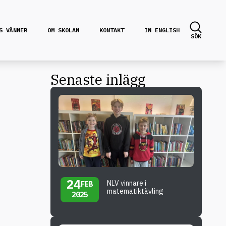
S VÄNNER
OM SKOLAN
KONTAKT
IN ENGLISH
SÖK
Senaste inlägg
24
NLV vinnare i
FEB
matematiktävling
2025