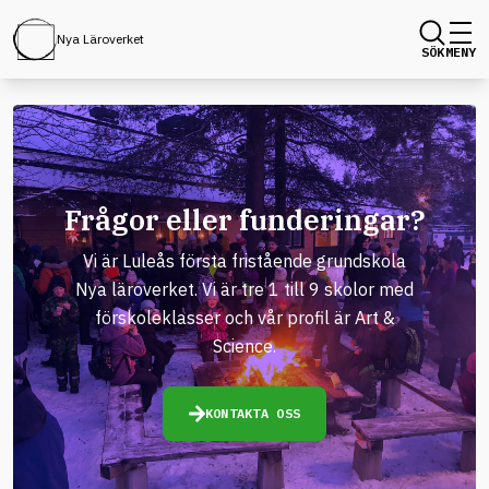
Nya Läroverket
SÖK
MENY
Frågor eller funderingar?
Vi är Luleås första fristående grundskola
Nya läroverket. Vi är tre 1 till 9 skolor med
förskoleklasser och vår profil är Art &
Science.
KONTAKTA OSS