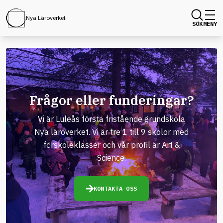
Nya Läroverket
SÖK
MENY
Frågor eller funderingar?
Vi är Luleås första fristående grundskola
Nya läroverket. Vi är tre 1 till 9 skolor med
förskoleklasser och vår profil är Art &
Science.
KONTAKTA OSS