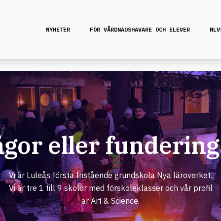
NYHETER
FÖR VÅRDNADSHAVARE OCH ELEVER
NLV
ågor eller fundering
Vi är Luleås första fristående grundskola Nya läroverket.
Vi är tre 1 till 9 skolor med förskoleklasser och vår profil
är Art & Science.