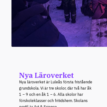
Nya Läroverket
Nya läroverket är Luleås första fristående
grundskola. Vi är tre skolor, där två har åk
1 – 9 och en åk 1 – 6. Alla skolor har
förskoleklasser och fritidshem. Skolans
profil är Art & Science.